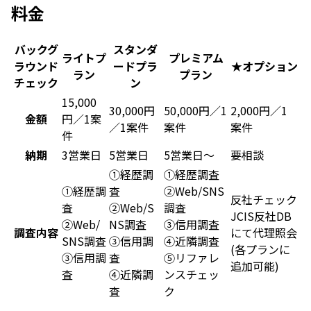
料金
バックグ
スタンダ
ライトプ
プレミアム
ラウンド
ードプラ
★オプション
ラン
プラン
チェック
ン
15,000
30,000円
50,000円／1
2,000円／1
金額
円／1案
／1案件
案件
案件
件
納期
3営業日
5営業日
5営業日〜
要相談
①経歴調
①経歴調査
①経歴調
査
②Web/SNS
反社チェック
査
②Web/S
調査
JCIS反社DB
②Web/
NS調査
③信用調査
調査内容
にて代理照会
SNS調査
③信用調
④近隣調査
(各プランに
③信用調
査
⑤リファレ
追加可能)
査
④近隣調
ンスチェッ
査
ク