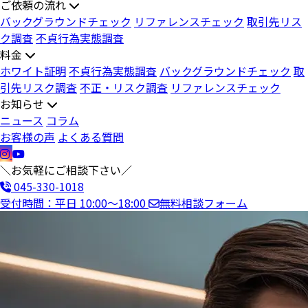
ご依頼の流れ
バックグラウンドチェック
リファレンスチェック
取引先リス
ク調査
不貞行為実態調査
料金
ホワイト証明
不貞行為実態調査
バックグラウンドチェック
取
引先リスク調査
不正・リスク調査
リファレンスチェック
お知らせ
ニュース
コラム
お客様の声
よくある質問
＼お気軽にご相談下さい／
045-330-1018
受付時間：平日 10:00〜18:00
無料相談フォーム