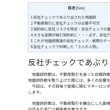
目次
[
hide
]
1
反社チェックであぶり出された地面師
2
不動産取引に反社チェックは必要不可欠
3
契約前に反社リスクを特定・反社チェックの
4
大きな金額が絡む契約前に・・・必ず、反社
5
これが地面師関連の反社チェック、実際のデ
6
反社チェックで判明した「３人の人物」
反社チェックであぶり
地面師詐欺は、不動産取引を装った巨額詐欺
地面師詐欺を取り上げた際には、多くの反響
今回は、その背後で密接に絡むマネーロンダ
します。
地面師詐欺は、不動産取引を舞台にした劇場
の巧みな手口で被害者を欺きます。