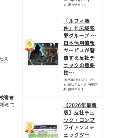
ム, 反社チェック
「ルフィ事
件」と広域犯
罪グループ 〜
日本信用情報
サービスが警
告する反社チ
ェックの重要
性〜
2025年1月16日 | コラ
ム, 反社チェック, 特殊詐
欺, 話題の事件
被害者
は極めて
【2026年最新
版】反社チェ
ック・コンプ
ライアンスチ
ェックツー