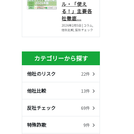
ル・「使え
る！」主要各
社徹底...
2026年2月5日 | コラム,
他社比較, 反社チェック
カテゴリーから探す
他社のリスク
22件
他社比較
13件
反社チェック
69件
特殊詐欺
9件