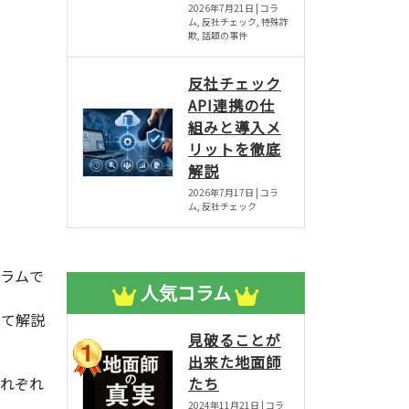
2026年7月21日 | コラ
ム, 反社チェック, 特殊詐
欺, 話題の事件
反社チェック
API連携の仕
組みと導入メ
リットを徹底
解説
2026年7月17日 | コラ
ム, 反社チェック
ラムで
人気コラム
いて解説
見破ることが
出来た地面師
たち
れぞれ
2024年11月21日 | コラ