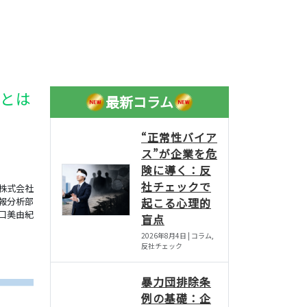
とは
最新コラム
“正常性バイア
ス”が企業を危
険に導く：反
社チェックで
株式会社
報分析部
起こる心理的
口美由紀
盲点
2026年8月4日 | コラム,
反社チェック
暴力団排除条
例の基礎：企