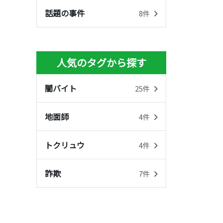
話題の事件
8件
人気のタグから探す
闇バイト
25件
地面師
4件
トクリュウ
4件
詐欺
7件