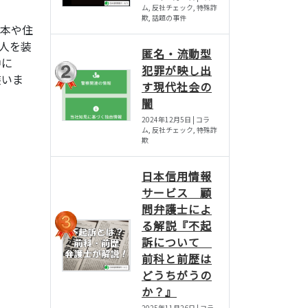
ム, 反社チェック, 特殊詐
欺, 話題の事件
本や住
人を装
匿名・流動型
中に
犯罪が映し出
装いま
す現代社会の
闇
2024年12月5日 | コラ
ム, 反社チェック, 特殊詐
欺
日本信用情報
サービス 顧
問弁護士によ
る解説『不起
訴について
前科と前歴は
どうちがうの
か？』
2025年11月26日 | コラ