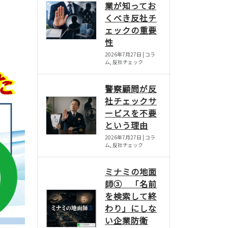
業が知ってお
くべき反社チ
ェックの重要
性
2026年7月27日 | コラ
ム, 反社チェック
警察顧問が反
社チェックサ
ービスを不要
という理由
2026年7月27日 | コラ
ム, 反社チェック
ミナミの地面
師③ 「名前
を検索して終
わり」にしな
い企業防衛