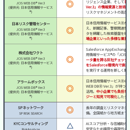
◎
リジェンス企業、そして
日本
JCIS WEB DB® Ver.3
Ver.3」の情報資源と技術
(提供元: 日本信用情報サービス
®)
リスクマネジメントの高度
日本信用情報サービスⓇが提供する
日本リスク管理センター
◎
え、新聞記事、警察関連情報
JCIS WEB DB® Ver.3
タを網羅した検索基盤を構
(提供元: 日本信用情報サービス
®)
場企業といった多様な業界
Salesforce AppExchan
株式会社ワクト
用情報サービス®の「JCIS WE
◎
JCIS WEB DB® Ver.3
ータ量を誇る反社チェック
(提供元: 日本信用情報サービス
をSalesforce環境内で直
®)
を実行する運用を新しく開
日本信用情報サービスⓇの販
アラームボックス
◎
WEB DBⓇ Ver.3」が
JCIS WEB DB® Ver.3
活用。
中小企業でも負担な
(提供元: 日本信用情報サービス
®)
ジーと知見で可視化
したク
◎
SPネットワーク
長年の調査とリスクマネジメント
備。全国紙から地方紙まで
SP RISK SEARCH
KYCコンサルティング
△
AIスコア分析・与信補助が
安定なため精度や再現性に
RiskAnalyze