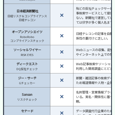
殆どの反社チェックサービ
日本経済新聞社
事検索サービスとして提供
✕
日経リスク＆コンプライアンス
ない。新聞社で運営してい
日経テレコン
ては伏字が多く個人名まで
オープンアソシエイツ
日経テレコンの記事を自動
✕
RoboRobo
係性の裏付けに乏しい。（
コンプライアンスチェック
ソーシャルワイヤー
Webニュースの収集、配信
✕
やインターネット上での情
RISK EYES
ディークエスト
Web記事検索やソーシャル
✕
利用した簡易調査にとどま
DQ反社チェック
ジー・サーチ
新聞・雑誌記事の検索デー
✕
ため報道情報や人物・企業
Gチェッカー
名刺管理・営業情報プラッ
Sansan
✕
いる。実名・関係性に基づ
リスクチェック
瞭。
セナード
データ調査代行企業のため
✕