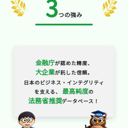
3
つの強み
金融庁
が認めた精度、
大企業
が託した信頼。
日本のビジネス・インテグリティ
最高純度
を支える、
の
法務省推奨
データベース！