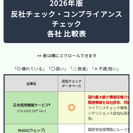
2026年版
反社チェック・コンプライアンス
チェック
各社 比較表
表は横にスクロールできます
「◎:優れている」「〇:良い」「△:普通」「✕:不適/弱い」
反社チェック
企業名
データベース
国内最大級の情報収集力を
関連情報を自社保有、同姓
◎
日本信用情報サービス®
ライアンスチェック専用「JCIS
JCIS WEB DB® Ver.3
ンテリジェンス会社も認め
供。
国家安全保障局にルーツを
Webb(ウェッブ)