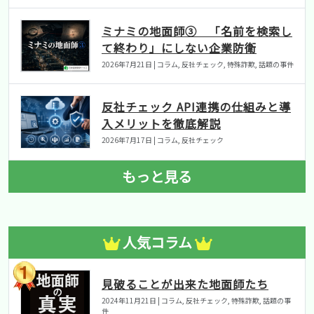
ミナミの地面師③ 「名前を検索し
て終わり」にしない企業防衛
2026年7月21日 | コラム, 反社チェック, 特殊詐欺, 話題の事件
反社チェック API連携の仕組みと導
入メリットを徹底解説
2026年7月17日 | コラム, 反社チェック
もっと見る
人気コラム
見破ることが出来た地面師たち
2024年11月21日 | コラム, 反社チェック, 特殊詐欺, 話題の事
件