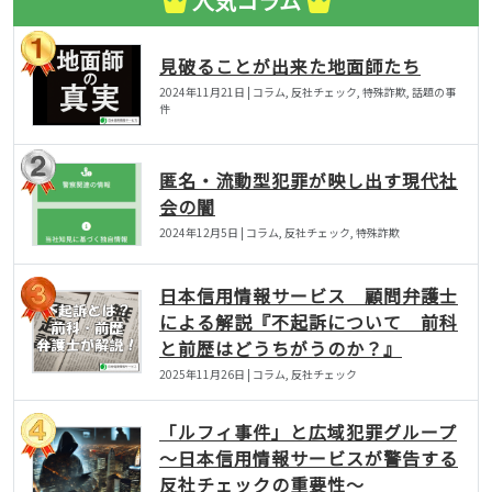
人気コラム
見破ることが出来た地面師たち
2024年11月21日 | コラム, 反社チェック, 特殊詐欺, 話題の事
件
匿名・流動型犯罪が映し出す現代社
会の闇
2024年12月5日 | コラム, 反社チェック, 特殊詐欺
日本信用情報サービス 顧問弁護士
による解説『不起訴について 前科
と前歴はどうちがうのか？』
2025年11月26日 | コラム, 反社チェック
「ルフィ事件」と広域犯罪グループ
〜日本信用情報サービスが警告する
反社チェックの重要性〜