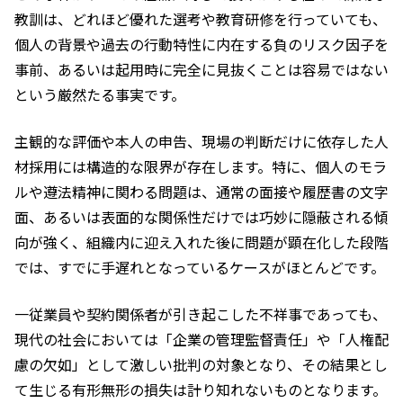
教訓は、どれほど優れた選考や教育研修を行っていても、
個人の背景や過去の行動特性に内在する負のリスク因子を
事前、あるいは起用時に完全に見抜くことは容易ではない
という厳然たる事実です。
主観的な評価や本人の申告、現場の判断だけに依存した人
材採用には構造的な限界が存在します。特に、個人のモラ
ルや遵法精神に関わる問題は、通常の面接や履歴書の文字
面、あるいは表面的な関係性だけでは巧妙に隠蔽される傾
向が強く、組織内に迎え入れた後に問題が顕在化した段階
では、すでに手遅れとなっているケースがほとんどです。
一従業員や契約関係者が引き起こした不祥事であっても、
現代の社会においては「企業の管理監督責任」や「人権配
慮の欠如」として激しい批判の対象となり、その結果とし
て生じる有形無形の損失は計り知れないものとなります。