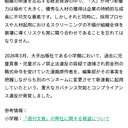
組織の命運を左右する経営資源の中で、「人」が持つ影響
力は極めて大きく、優秀な人材の獲得は企業の持続的な成
長に不可欠な要素です。しかしそれと同時に、採用プロセ
スや人材起用におけるスクリーニングの不備が組織全体を
崩壊に導くリスクも常に隣り合わせであることを忘れては
なりません。
2026年3月、大手出版社である小学館において、過去に児
童買春・児童ポルノ禁止法違反の容疑で逮捕され罰金刑の
略式命令を受けていた漫画原作者を、編集部がその事実を
把握しながらも別のペンネームに変更させて新連載に起用
していたという、重大なガバナンス欠如とコンプライアン
ス違反が発覚しました。
参考情報：
小学館：
「週刊文春」の弊社に関する報道について