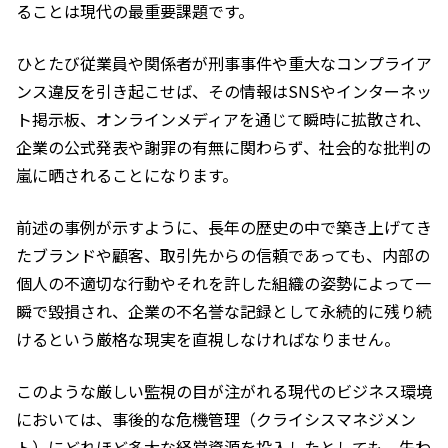
ることは現代の最重要課題です。
ひとたび従業員や関係者が刑事事件や重大なコンプライア
ンス違反を引き起こせば、その情報はSNSやインターネッ
ト掲示板、オンラインメディアを通じて瞬時に拡散され、
企業の公式発表や謝罪の有無に関わらず、社会的な批判の
嵐に晒されることになります。
前述の事例が示すように、長年の歴史の中で築き上げてき
たブランドや顧客、取引先からの信頼であっても、内部の
個人の不適切な行動やそれを許した組織の姿勢によって一
瞬で毀損され、企業の不名誉な記録として永続的に残り続
けるという厳格な現実を直視しなければなりません。
このような厳しい監視の目が注がれる現代のビジネス環境
においては、事後的な危機管理（クライシスマネジメン
ト）にどれほど多大な経営資源を投入したとしても、失わ