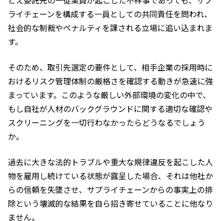
とえ委託先の一従業員が起こした不祥事であっても、サプ
ライチェーンを構成する一員としての共同責任を問われ、
社会的な制裁やペナルティを課される立場に追い込まれま
す。
そのため、取引先選定の要件として、相手企業の採用時に
おけるリスク管理体制の厳格さを確認する動きが急速に強
まっています。このような厳しい外部環境の変化の中で、
もし自社が人材のバックグラウンドに関する適切な確認や
スクリーニングを一切行わなかったらどうなるでしょう
か。
過去に大きな法的トラブルや重大な規律違反を起こした人
物を雇用し続けている状態が露呈した場合、それは他社か
らの信頼を失墜させ、サプライチェーンからの事実上の排
除という壊滅的な結果を自ら招き寄せていることに他なり
ません。