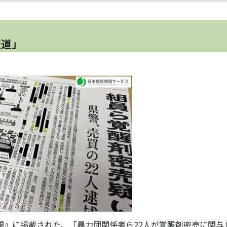
報道」
新聞』に掲載された、「暴力団関係者ら22人が覚醒剤密売に関与