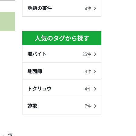
話題の事件
8件
人気のタグから探す
闇バイト
25件
地面師
4件
トクリュウ
4件
詐欺
7件
し、逮