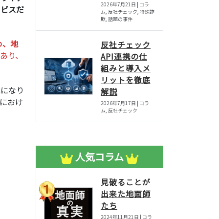
2026年7月21日 | コラ
ービスだ
ム, 反社チェック, 特殊詐
欺, 話題の事件
め、地
反社チェック
あり、
API連携の仕
組みと導入メ
リットを徹底
能になり
解説
におけ
2026年7月17日 | コラ
ム, 反社チェック
人気コラム
見破ることが
出来た地面師
たち
2024年11月21日 | コラ