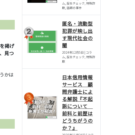
ム, 反社チェック, 特殊詐
欺, 話題の事件
匿名・流動型
犯罪が映し出
す現代社会の
闇
句を掲げ
、見つ
2024年12月5日 | コラ
ム, 反社チェック, 特殊詐
欺
うかは
日本信用情報
サービス 顧
問弁護士によ
る解説『不起
訴について
前科と前歴は
どうちがうの
か？』
2025年11月26日 | コラ