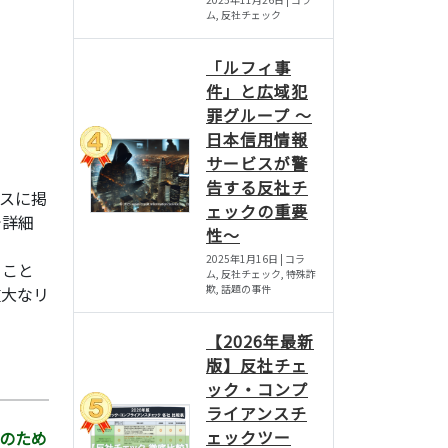
ム, 反社チェック
「ルフィ事
件」と広域犯
罪グループ 〜
日本信用情報
サービスが警
告する反社チ
スに掲
ェックの重要
で詳細
性〜
2025年1月16日 | コラ
ること
ム, 反社チェック, 特殊詐
欺, 話題の事件
重大なリ
【2026年最新
版】反社チェ
ック・コンプ
ライアンスチ
ェックツー
のため