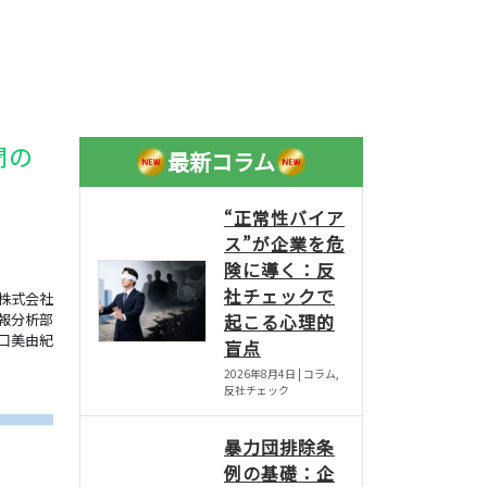
聞の
最新コラム
“正常性バイア
ス”が企業を危
険に導く：反
社チェックで
株式会社
報分析部
起こる心理的
口美由紀
盲点
2026年8月4日 | コラム,
反社チェック
暴力団排除条
例の基礎：企