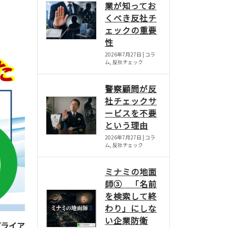
業が知ってお
くべき反社チ
ェックの重要
性
2026年7月27日 | コラ
ム, 反社チェック
警察顧問が反
社チェックサ
ービスを不要
という理由
2026年7月27日 | コラ
ム, 反社チェック
ミナミの地面
師③ 「名前
を検索して終
わり」にしな
い企業防衛
プライア