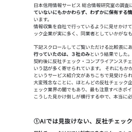
日本信用情報サービス 総合情報研究室の調査
ていないにもかかわらず、わずかに保有する
います。
情報収集を自社で行っているように見せかけ
ック企業が実に多く、同業者としていかがな
下記スクロールしてご覧いただける比較表に
行っていたのは、３社のみ
という結果でした
契約後に反社チェック・コンプライアンスチ
いう話が多く寄せられています。 それにもか
というサービス紹介文があちこちで見受けら
大変残念なことに、ほとんどの反社チェック
ェック業界の闇でもあり、最も注意すべきポイ
こうした見かけ倒しが横行する中で、本当に
①AIでは見抜けない、反社チェッ