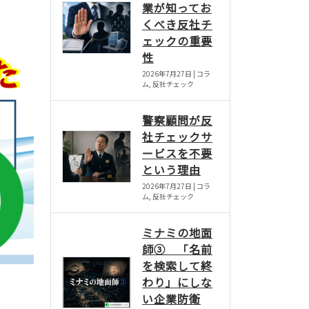
業が知ってお
くべき反社チ
ェックの重要
性
2026年7月27日 | コラ
ム, 反社チェック
警察顧問が反
社チェックサ
ービスを不要
という理由
2026年7月27日 | コラ
ム, 反社チェック
ミナミの地面
師③ 「名前
を検索して終
わり」にしな
い企業防衛