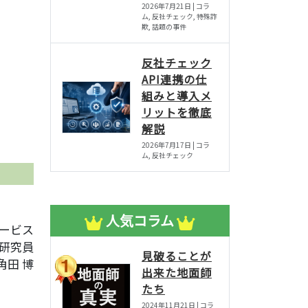
2026年7月21日 | コラ
ム, 反社チェック, 特殊詐
欺, 話題の事件
反社チェック
API連携の仕
組みと導入メ
リットを徹底
解説
2026年7月17日 | コラ
ム, 反社チェック
人気コラム
ービス
席研究員
見破ることが
角田 博
出来た地面師
たち
2024年11月21日 | コラ