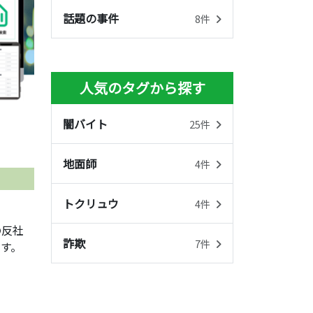
話題の事件
8件
人気のタグから探す
闇バイト
25件
地面師
4件
トクリュウ
4件
の反社
詐欺
7件
す。