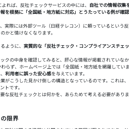
によれば、反社チェックサービスの中には、
自社での情報収集
情報を根拠に「全国紙・地方紙に対応」とうたっている例が確認
て、実際には外部ツール（日経テレコン）に頼っているという反
ものかと情けなくなります。
あるように、
実質的な「反社チェック・コンプライアンスチェ
。
ェックの中身を確認してみると、肝心な情報が掲載されていな
かわらず、ホームページ上では「全国紙・地方紙を網羅してい
れ、
利用者に誤った安心感
を与えています。
企業がこうした見かけ倒しの構造となっているのです。これは、
ントです。
必要な反社チェックとは何かを、あらためて考える必要がありま
クの限界