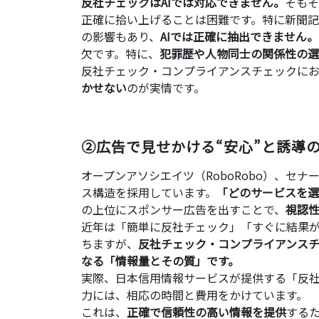
反社チェックはAIでは対応できません。
そもそ
正確に拾い上げることは困難です。特に新聞
の影響もあり、
AIでは正確に抽出できません。
欠です。特に、
犯罪歴や人物同士の関係性の選
反社チェック・コンプライアンスチェックに
かせない
のが実情です。
②広告で見せかける“安心”と誘導
オープンアソシエイツ（RoboRobo）、セナ
ス構造を採用しています。
「どのサービスを選
の上位にスポンサー広告を出すことで、
視認
近年は「簡単に反社チェック」「すぐに結果
ちますが、
反社チェック・コンプライアンス
なる「情報量とその質」です。
実際、日本信用情報サービスが提供する「反
力には、相応の時間と費用をかけています。
これは、
正確で信頼性の高い情報を提供
する