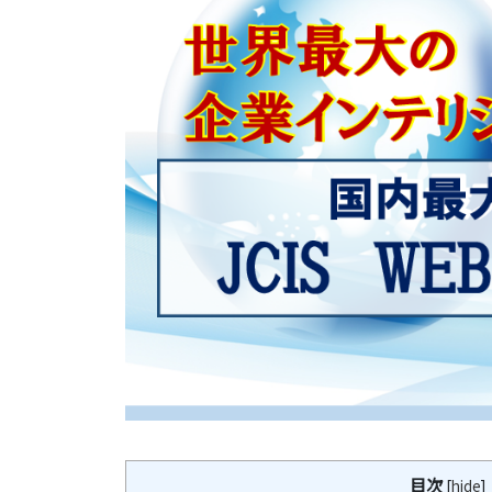
目次
[
hide
]