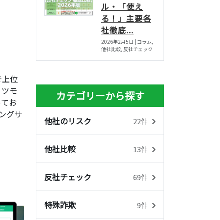
ル・「使え
る！」主要各
社徹底...
2026年2月5日 | コラム,
他社比較, 反社チェック
で上位
ミツモ
カテゴリーから探す
ってお
ングサ
他社のリスク
22件
他社比較
13件
反社チェック
69件
特殊詐欺
9件