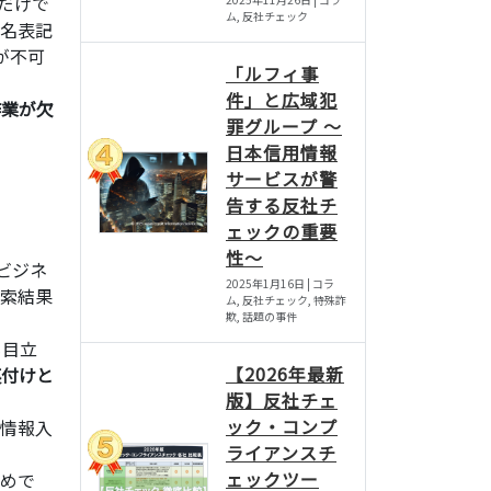
だけで
ム, 反社チェック
名表記
が不可
「ルフィ事
件」と広域犯
作業が欠
罪グループ 〜
日本信用情報
サービスが警
告する反社チ
ェックの重要
性〜
ビジネ
2025年1月16日 | コラ
索結果
ム, 反社チェック, 特殊詐
欺, 話題の事件
も目立
【2026年最新
裏付けと
版】反社チェ
ック・コンプ
の情報入
ライアンスチ
ェックツー
めで