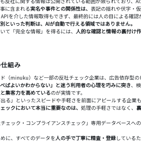
も反社に関する情報は公開されている範囲が限られており、AI
記事に含まれる
実名や事件との関係性は、
表記の揺れや伏字・仮
APIを介した情報取得もできず、最終的には人の目による確認
別といった判断は、AIが自動で行える領域ではありません。
おいて「完全な情報」を得るには、
人的な確認と情報の裏付け
の仕組み
ード（minuku）など一部の反社チェック企業は、広告依存型の
べばよいかわからない」と迷う利用者の心理を巧みに突き
、検
性と集客力を高めている
のが実情です。
が出る」といったスピードや手軽さを前面にアピールする企業
チェックにおいて本当に重要なのは、
処理の手軽さではなく、
社チェック・コンプライアンスチェック」専用データベースへ
ために、すべてのデータを
人の手で丁寧に精査・登録
しているた