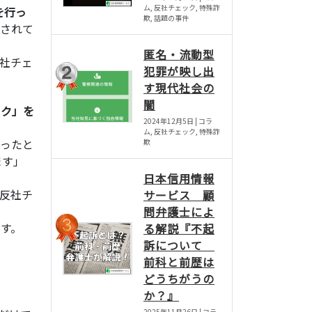
ム, 反社チェック, 特殊詐
を行っ
欺, 話題の事件
されて
匿名・流動型
社チェ
犯罪が映し出
す現代社会の
闇
ック」を
2024年12月5日 | コラ
ム, 反社チェック, 特殊詐
かったと
欺
ます」
日本信用情報
反社チ
サービス 顧
問弁護士によ
す。
る解説『不起
訴について
前科と前歴は
どうちがうの
か？』
2025年11月26日 | コラ