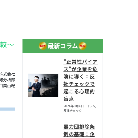
較～
最新コラム
“正常性バイア
ス”が企業を危
株式会社
険に導く：反
報分析部
社チェックで
口美由紀
起こる心理的
盲点
2026年8月4日 | コラム,
反社チェック
暴力団排除条
例の基礎：企