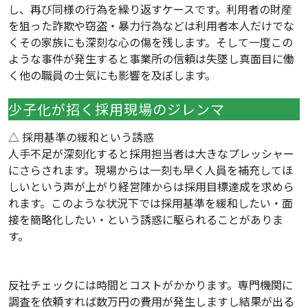
し、再び同様の行為を繰り返すケースです。利用者の財産
を狙った詐欺や窃盗・暴力行為などは利用者本人だけでな
くその家族にも深刻な心の傷を残します。そして一度この
ような事件が発生すると事業所の信頼は失墜し真面目に働
く他の職員の士気にも影響を及ぼします。
少子化が招く採用現場のジレンマ
△ 採用基準の緩和という誘惑
人手不足が深刻化すると採用担当者は大きなプレッシャー
にさらされます。現場からは一刻も早く人員を補充してほ
しいという声が上がり経営陣からは採用目標達成を求めら
れます。このような状況下では採用基準を緩和したい・面
接を簡略化したい・という誘惑に駆られることがありま
す。
反社チェックには時間とコストがかかります。専門機関に
調査を依頼すれば数万円の費用が発生しますし結果が出る