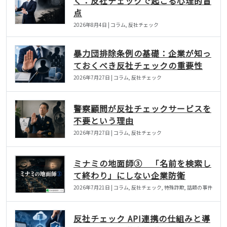
く：反社チェックで起こる心理的盲
点
2026年8月4日 | コラム, 反社チェック
暴力団排除条例の基礎：企業が知っ
ておくべき反社チェックの重要性
2026年7月27日 | コラム, 反社チェック
警察顧問が反社チェックサービスを
不要という理由
2026年7月27日 | コラム, 反社チェック
ミナミの地面師③ 「名前を検索し
て終わり」にしない企業防衛
2026年7月21日 | コラム, 反社チェック, 特殊詐欺, 話題の事件
反社チェック API連携の仕組みと導