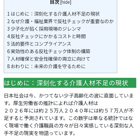
目次
[
hide
]
1
はじめに：深刻化する介護人材不足の現状
2
なぜ介護・福祉業界で反社チェックが重要なのか
3
少子化が招く採用現場のジレンマ
4
反社チェックにかかるコストと時間
5
法的要件とコンプライアンス
6
実効性のある反社チェック体制の構築
7
人材確保と安全性確保の両立に向けて
8
おわりに：未来の介護を守るために
はじめに：深刻化する介護人材不足の現状
日本社会は今、かつてない少子高齢化の波に直面していま
す。厚生労働省の推計によれば介護人材は
２０２６年には約２５万人２０４０年には約５７万人が不
足すると予測されています。この数字は単なる統計ではな
く現場で働く介護職員の方々が日々実感している深刻な人
手不足の現実を物語っています。