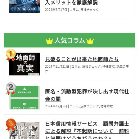
入メリットを徹底解説
2026年7月17日 | コラム, 反社チェック
人気コラム
見破ることが出来た地面師たち
2024年11月21日 | コラム, 反社チェック, 特殊詐欺, 話題の事
件
匿名・流動型犯罪が映し出す現代社
会の闇
2024年12月5日 | コラム, 反社チェック, 特殊詐欺
日本信用情報サービス 顧問弁護士
による解説『不起訴について 前科
と前歴はどうちがうのか？』