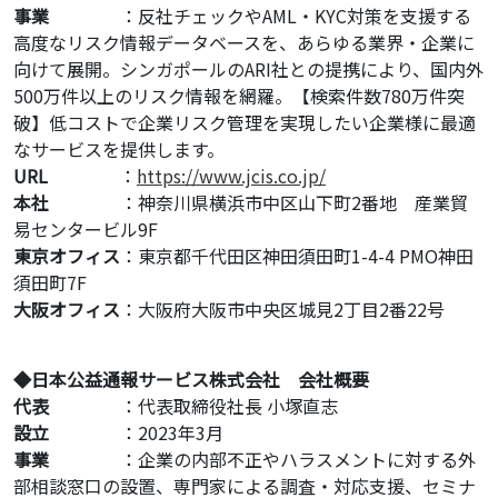
事業
：反社チェックやAML・KYC対策を支援する
高度なリスク情報データベースを、あらゆる業界・企業に
向けて展開。シンガポールのARI社との提携により、国内外
500万件以上のリスク情報を網羅。【検索件数780万件突
破】低コストで企業リスク管理を実現したい企業様に最適
なサービスを提供します。
URL
：
https://www.jcis.co.jp/
本社
：神奈川県横浜市中区山下町2番地 産業貿
易センタービル9F
東京オフィス
：東京都千代田区神田須田町1-4-4 PMO神田
須田町7F
大阪オフィス
：大阪府大阪市中央区城見2丁目2番22号
◆日本公益通報サービス株式会社 会社概要
代表
：代表取締役社長 小塚直志
設立
：2023年3月
事業
：企業の内部不正やハラスメントに対する外
部相談窓口の設置、専門家による調査・対応支援、セミナ