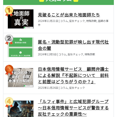
見破ることが出来た地面師たち
2024年11月21日 | コラム, 反社チェック, 特殊詐欺, 話題の事
件
匿名・流動型犯罪が映し出す現代社
会の闇
2024年12月5日 | コラム, 反社チェック, 特殊詐欺
日本信用情報サービス 顧問弁護士
による解説『不起訴について 前科
と前歴はどうちがうのか？』
2025年11月26日 | コラム, 反社チェック
「ルフィ事件」と広域犯罪グループ
〜日本信用情報サービスが警告する
反社チェックの重要性〜