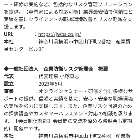
ー・研修の実施など、包括的なリスク管理ソリューション
を提供。【専門家による対応可能】業界最安値で信頼性と
実績を基にクライアントの職場環境改善とリスク軽減を支
援します。
URL
：
https://jwbs.co.jp/
本社
：神奈川県横浜市中区山下町2番地 産業貿
易センタービル9F
◆一般社団法人 企業防衛リスク管理会 概要
代表
：代表理事 小塚直志
設立
：2023年5月
事業
：オンラインセミナー・研修を含む多様なサ
ポートの提供。信頼と実績を基に、安心・安全な職場環境
の実現を強力に支援します。また、企業リスク回避のため
の探偵調査やカスタマーハラスメント対応の相談も承りま
す。【会員制倶楽部】会員間の交流を深める懇親会も定期
的に開催中です。
本社
：神奈川県横浜市中区山下町2番地 産業貿