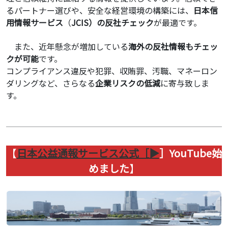
るパートナー選びや、安全な経営環境の構築には、
日本信
用情報サービス
（
JCIS）の反社チェック
が最適です。
また、近年懸念が増加している
海外の反社情報もチェッ
クが可能
です。
コンプライアンス違反や犯罪、収賄罪、汚職、マネーロン
ダリングなど、さらなる
企業リスクの低減
に寄与致しま
す。
【
日本公益通報サービス公式［
▶
］YouTube始
めました
】